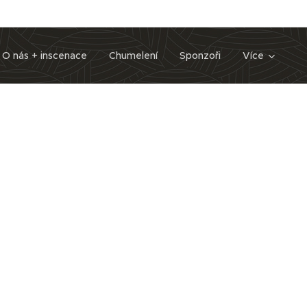
O nás + inscenace
Chumelení
Sponzoři
Více