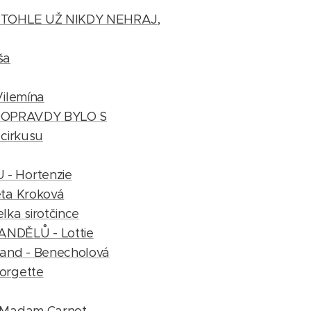
TOHLE UŽ NIKDY NEHRAJ,
ša
ilemína
DOOPRAVDY BYLO S
 cirkusu
 Hortenzie
ta Kroková
ka sirotčince
DĚLŮ - Lottie
and - Benecholová
orgette