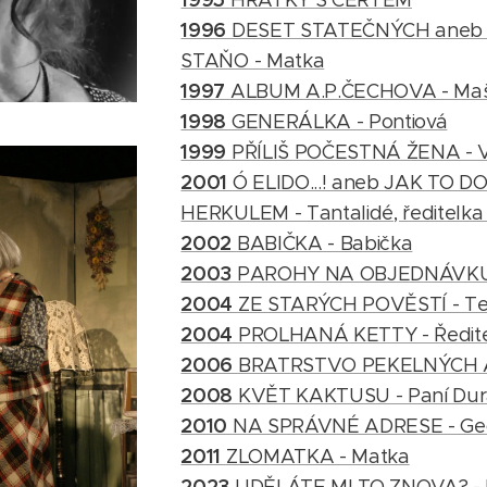
HRÁTKY S ČERTEM
1996
DESET STATEČNÝCH aneb 
STAŇO - Matka
1997
ALBUM A.P.ČECHOVA - Ma
1998
GENERÁLKA - Pontiová
1999
PŘÍLIŠ POČESTNÁ ŽENA - V
2001
Ó ELIDO...! aneb JAK TO 
HERKULEM - Tantalidé, ředitelka
2002
BABIČKA - Babička
2003
PAROHY NA OBJEDNÁVKU -
2004
ZE STARÝCH POVĚSTÍ - Te
2004
PROLHANÁ KETTY - Ředitel
2006
BRATRSTVO PEKELNÝCH AN
2008
KVĚT KAKTUSU - Paní Dur
2010
NA SPRÁVNÉ ADRESE - Ge
2011
ZLOMATKA - Matka
2023