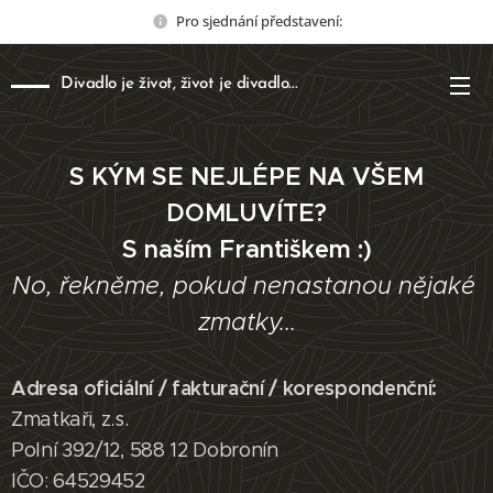
Pro sjednání představení:
Divadlo je život, život je divadlo...
S KÝM SE NEJLÉPE
NA VŠEM
DOMLUVÍTE?
S naším Františkem :)
No, řekněme, pokud nenastanou nějaké
zmatky...
Adresa oficiální / fakturační / korespondenční:
Zmatkaři, z.s.
Polní 392/12, 588 12 Dobronín
IČO: 64529452