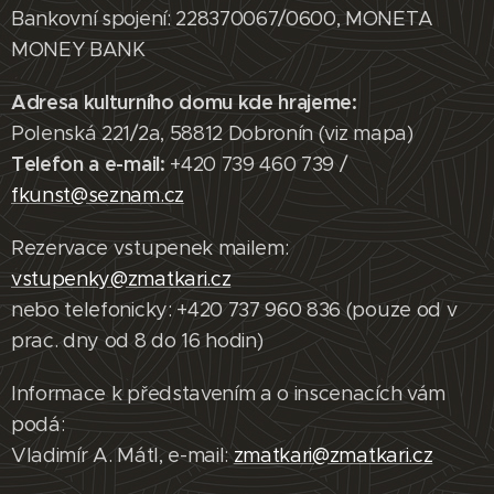
Bankovní spojení: 228370067/0600, MONETA
MONEY BANK
Adresa kulturního domu kde hrajeme:
Polenská 221/2a, 58812 Dobronín (viz mapa)
Telefon a e-mail:
+420 739 460 739 /
fkunst@seznam.cz
Rezervace vstupenek mailem:
vstupenky@zmatkari.cz
nebo telefonicky: +420 737 960 836 (pouze od v
prac. dny od 8 do 16 hodin)
Informace k představením a o inscenacích vám
podá:
Vladimír A. Mátl, e-mail:
zmatkari@zmatkari.cz