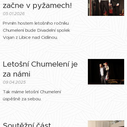
začne v pyžamech!
05.01.2026
Prvním hostem letošního ročníku
Chumelení bude Divadelní spolek
Vojan z Libice nad Cidlinou.
Letošní Chumelení je
za námi
09.04.2025
Tak máme letošní Chumelení
úspěšně za sebou.
Soutěžní část