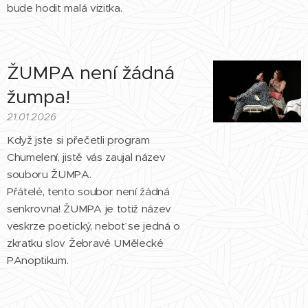
bude hodit malá vizitka.
ŽUMPA není žádná
žumpa!
21.01.2026
Když jste si přečetli program
Chumelení, jistě vás zaujal název
souboru ŽUMPA.
Přátelé, tento soubor není žádná
senkrovna! ŽUMPA je totiž název
veskrze poetický, neboť se jedná o
zkratku slov Žebravé UMělecké
PAnoptikum.