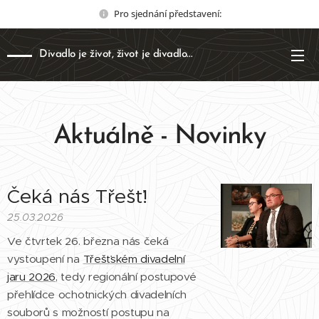
Pro sjednání představení:
Divadlo je život, život je divadlo...
Aktuálně - Novinky
Čeká nás Třešť!
25.03.2026
Ve čtvrtek 26. března nás čeká
vystoupení na
Třešťském divadelní
jaru 2026
, tedy regionální postupové
přehlídce ochotnických divadelních
souborů s možností postupu na