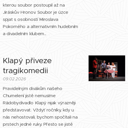
kterou soubor postoupil až na
Jiráskův Hronov. Soubor je úzce
spjat s osobností Miroslava
Pokorného a alternativním hudebním
a divadelním klubem...
Klapý přiveze
tragikomedii
09.02.2026
Pravidelným divákům našeho
Chumelení jistě nemusíme
Rádobydivadlo Klapý nijak výrazněji
představovat. Vždyť ročníky, kdy u
nás nehostovali, bychom spočítali na
prstech jedné ruky. Přesto se jistě