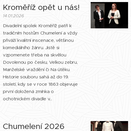
Kroměříž opět u nás!
14.01.2026
Divadelní spolek Kroměříž patří k
tradičním hostům Chumelení a vždy
přiváží kvalitní inscenace, většinou
komediálního žánru. Jistě si
vzpomenete třeba na skvělou
Dovolenou po česku, Velkou zebru,
Manželské vraždění či Na útěku.
Historie souboru sahá až do 19.
století, kdy se v roce 1863 objevuje
první doložená zmínka o
ochotnickém divadle v...
Chumelení 2026