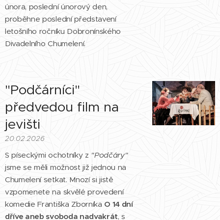
února, poslední únorový den,
proběhne poslední představení
letošního ročníku Dobronínského
Divadelního Chumelení.
"Podčárníci"
předvedou film na
jevišti
20.02.2026
S píseckými ochotníky z
"Podčáry"
jsme se měli možnost již jednou na
Chumelení setkat. Mnozí si jistě
vzpomenete na skvělé provedení
komedie Františka Zborníka
O 14 dní
dříve aneb svoboda nadvakrát
, s