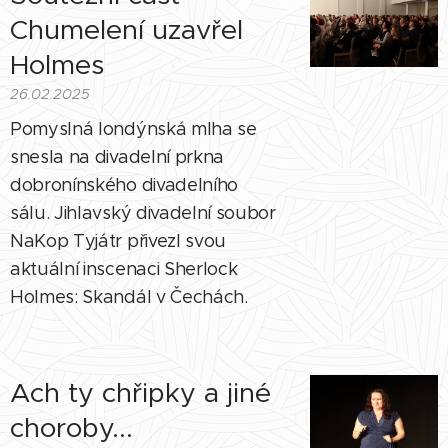
Chumelení uzavřel
Holmes
26.02.2025
Pomyslná londýnská mlha se
snesla na divadelní prkna
dobronínského divadelního
sálu. Jihlavský divadelní soubor
NaKop Tyjátr přivezl svou
aktuální inscenaci Sherlock
Holmes: Skandál v Čechách.
Ach ty chřipky a jiné
choroby...