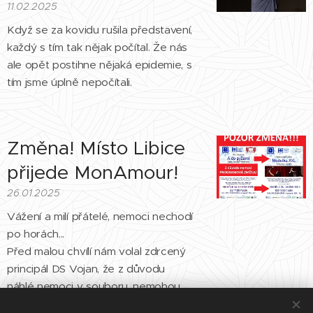
11.02.2025
Když se za kovidu rušila představení,
každý s tím tak nějak počítal. Že nás
ale opět postihne nějaká epidemie, s
tím jsme úplně nepočítali.
Změna! Místo Libice
přijede MonAmour!
26.01.2025
Vážení a milí přátelé, nemoci nechodí
po horách...
Před malou chvílí nám volal zdrcený
principál DS Vojan, že z důvodu
náhlé nemoci v souboru, nemohou
přijet.