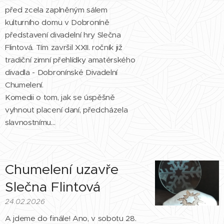
před zcela zaplněným sálem
kulturního domu v Dobroníně
představení divadelní hry Slečna
Flintová. Tím završil XXII. ročník již
tradiční zimní přehlídky amatérského
divadla - Dobronínské Divadelní
Chumelení.
Komedii o tom, jak se úspěšně
vyhnout placení daní, předcházela
slavnostnímu...
Chumelení uzavře
Slečna Flintová
24.02.2026
A jdeme do finále! Ano, v sobotu 28.