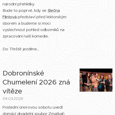
národní přehlídky.
Bude to poprvé, kdy se
Slečna
Flintová
představí před lektorským
sborem a budeme si moci
vyslechnout pohled odborníků na
zpracování naší komedie.
Do Třeště jezdíme...
Dobronínské
Chumelení 2026 zná
vítěze
04.03.2026
Poslední únorovou sobotu uvedl
domácí divadelní soubor Zmatkaři