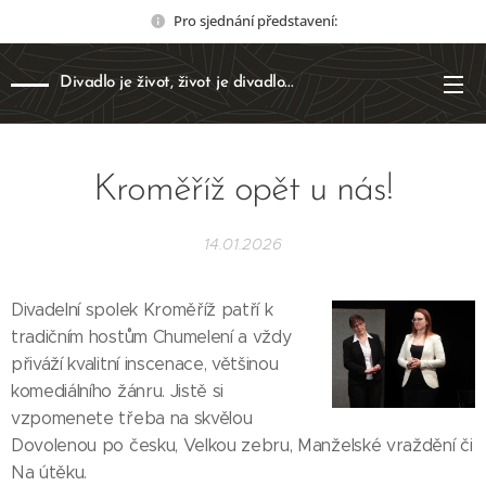
Pro sjednání představení:
Divadlo je život, život je divadlo...
Kroměříž opět u nás!
14.01.2026
Divadelní spolek Kroměříž patří k
tradičním hostům Chumelení a vždy
přiváží kvalitní inscenace, většinou
komediálního žánru. Jistě si
vzpomenete třeba na skvělou
Dovolenou po česku, Velkou zebru, Manželské vraždění či
Na útěku.