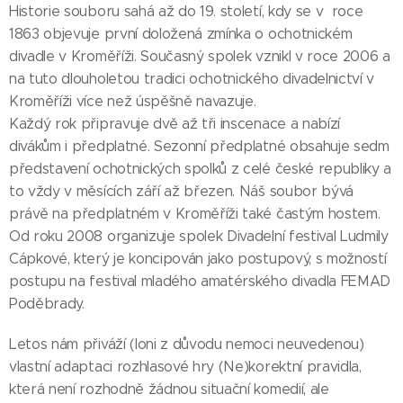
Historie souboru sahá až do 19. století, kdy se v roce
1863 objevuje první doložená zmínka o ochotnickém
divadle v Kroměříži. Současný spolek vznikl v roce 2006 a
na tuto dlouholetou tradici ochotnického divadelnictví v
Kroměříži více než úspěšně navazuje.
Každý rok připravuje dvě až tři inscenace a nabízí
divákům i předplatné. Sezonní předplatné obsahuje sedm
představení ochotnických spolků z celé české republiky a
to vždy v měsících září až březen. Náš soubor bývá
právě na předplatném v Kroměříži také častým hostem.
Od roku 2008 organizuje spolek Divadelní festival Ludmily
Cápkové, který je koncipován jako postupový, s možností
postupu na festival mladého amatérského divadla FEMAD
Poděbrady.
Letos nám přiváží (loni z důvodu nemoci neuvedenou)
vlastní adaptaci rozhlasové hry (Ne)korektní pravidla,
která není rozhodně žádnou situační komedií, ale