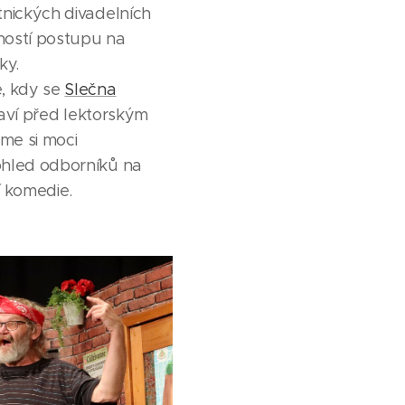
tnických divadelních
ostí postupu na
ky.
, kdy se
Slečna
ví před lektorským
me si moci
hled odborníků na
í komedie.