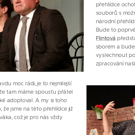
přehlídce ocho
souborů s možn
národní přehlíd
Bude to poprvé
Flintová
předsta
sborem a bude
vyslechnout po
zpracování naš
du moc rádi, je to nejmilejší
, že tam máme spoustu přátel
aké adoptoval. A my si toho
, že jsme na této přehlídce již
iváka, což je pro nás vždy