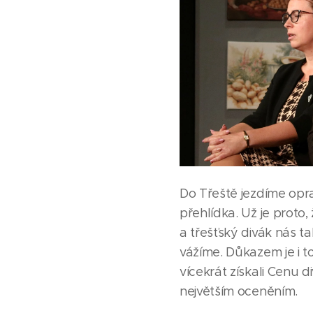
Do Třeště jezdíme oprav
přehlídka. Už je proto
a třešťský divák nás t
vážíme. Důkazem je i to
vícekrát získali Cenu d
největším oceněním.