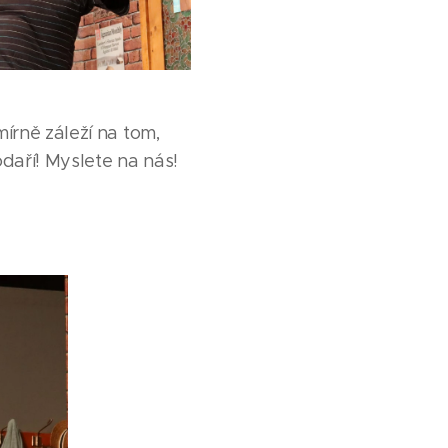
írně záleží na tom,
daří! Myslete na nás!