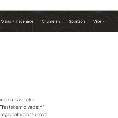
O nás + inscenace
Chumelení
Sponzoři
Více
 března nás čeká
Třešťském divadelní
 regionální postupové