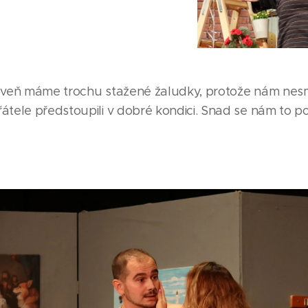
roveň máme trochu stažené žaludky, protože nám nesm
tele předstoupili v dobré kondici. Snad se nám to po