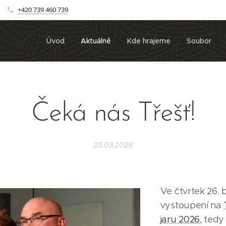
+420 739 460 739
Úvod
Aktuálně
Kde hrajeme
Soubor
Čeká nás Třešť!
25.03.2026
Ve čtvrtek 26.
vystoupení na
jaru 2026
, tedy