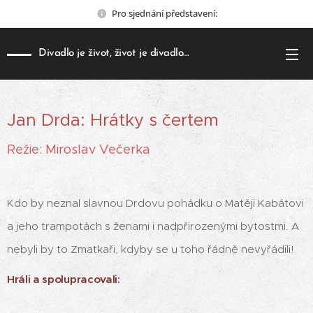
Pro sjednání představení:
Divadlo je život, život je divadlo...
Jan Drda: Hrátky s čertem
Režie: Miroslav Večerka
Kdo by neznal slavnou Drdovu pohádku o Matěji Kabátovi
a jeho trampotách s ženami i nadpřirozenými bytostmi. A
nebyli by to Zmatkaři, kdyby se u toho řádně nevyřádili!
Hráli a spolupracovali: