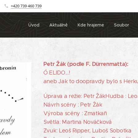
+420 739 460 739
Úvod
Aktuálně
Kde hrajeme
Soubor
Petr Žák (podle F. Dürrenmatta):
Ó ELIDO...!
aneb Jak to doopravdy bylo s Herk
Úprava a režie: Petr ŽákHudba : Leo
Návrh scény : Petr Žák
Výroba scény : Zmatkaři
Světla: Martina Nováčková
Zvuk: Leoš Ripper, Luboš Sobotka