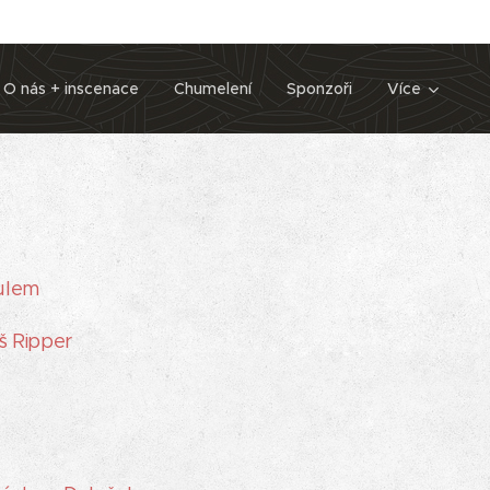
O nás + inscenace
Chumelení
Sponzoři
Více
ulem
š Ripper