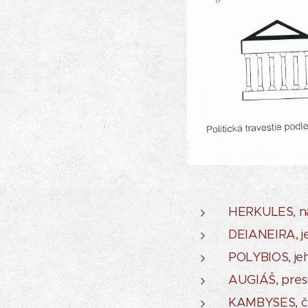
HERKULES, nár
DEIANEIRA, j
POLYBIOS, jeh
AUGIÁŠ, presi
KAMBYSES, čel