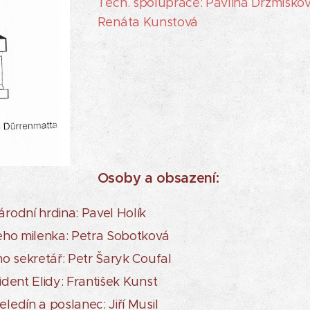
Tech. spolupráce: Pavlína Držmíšková
Renáta Kunstová
Osoby a obsazení:
odní hrdina: Pavel Holík
eho milenka: Petra Sobotková
o sekretář: Petr Šaryk Coufal
dent Elidy: František Kunst
edín a poslanec: Jiří Musil