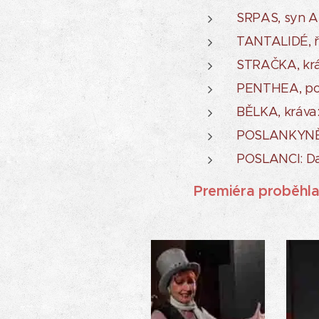
SRPAS, syn Au
TANTALIDÉ, ře
STRAČKA, krá
PENTHEA, po
BĚLKA, kráva:
POSLANKYNĚ Z
POSLANCI: Dal
Premiéra proběhla