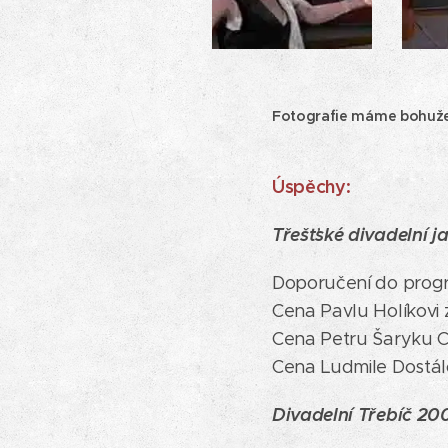
Fotografie máme bohužel
Úspěchy:
Třešťské divadelní j
Doporučení do progr
Cena Pavlu Holíkovi
Cena Petru Šaryku C
Cena Ludmile Dostá
Divadelní Třebíč 20