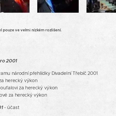
 pouze ve velmi nízkém rozlišení.
aro 2001
amu národní přehlídky Divadelní Třebíč 2001
 za herecký výkon
oufalovi za herecký výkon
lové za herecký výkon
01
-
účast