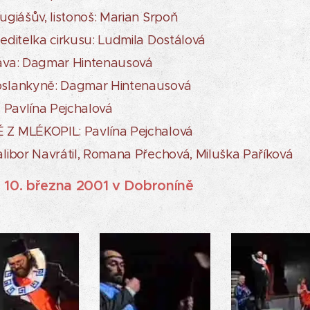
giášův, listonoš: Marian Srpoň
ditelka cirkusu: Ludmila Dostálová
va: Dagmar Hintenausová
slankyně: Dagmar Hintenausová
 Pavlína Pejchalová
 MLÉKOPIL: Pavlína Pejchalová
ibor Navrátil, Romana Přechová, Miluška Paříková
 10. března 2001 v Dobroníně