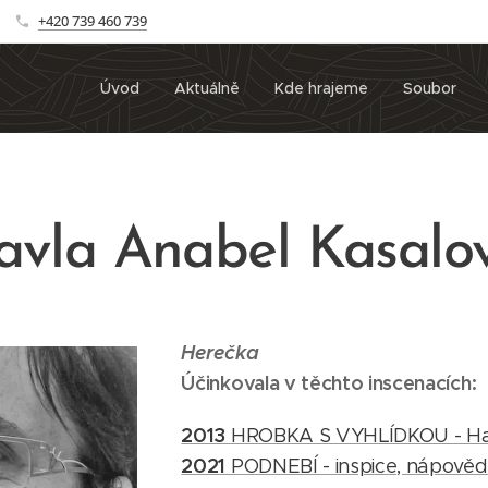
+420 739 460 739
Úvod
Aktuálně
Kde hrajeme
Soubor
avla Anabel Kasalo
Herečka
Účinkovala v těchto inscenacích:
2013
HROBKA S VYHLÍDKOU - H
2021
PODNEBÍ - inspice, nápově