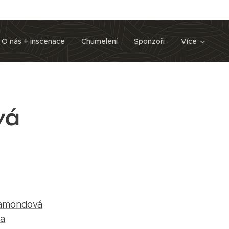
O nás + inscenace
Chumelení
Sponzoři
Více
vá
amondová
da