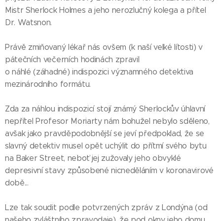
Mistr Sherlock Holmes a jeho nerozlučný kolega a přítel
Dr. Watsnon.
Právě zmiňovaný lékař nás ovšem (k naší velké lítosti) v
pátečních večerních hodinách zpravil
o náhlé (záhadné) indispozici významného detektiva
mezinárodního formátu.
Zda za náhlou indispozicí stojí známý Sherlockův úhlavní
nepřítel Profesor Moriarty nám bohužel nebylo sděleno,
avšak jako pravděpodobnější se jeví předpoklad, že se
slavný detektiv musel opět uchýlit do přítmí svého bytu
na Baker Street, neboť jej zužovaly jeho obvyklé
depresivní stavy způsobené nicneděláním v koronavirové
době...
Lze tak soudit podle potvrzených zpráv z Londýna (od
našeho zvláštního zpravodaje), že pod okny jeho domu