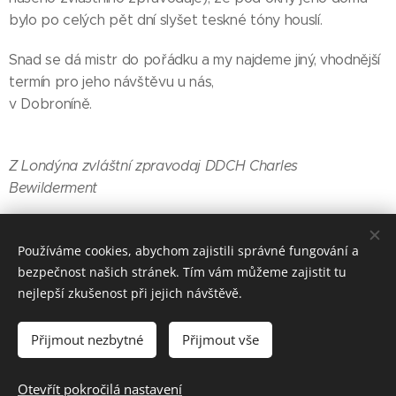
bylo po celých pět dní slyšet teskné tóny houslí.
Snad se dá mistr do pořádku a my najdeme jiný, vhodnější
termín pro jeho návštěvu u nás,
v Dobroníně.
Z Londýna zvláštní zpravodaj DDCH Charles
Bewilderment
Používáme cookies, abychom zajistili správné fungování a
Share
bezpečnost našich stránek. Tím vám můžeme zajistit tu
nejlepší zkušenost při jejich návštěvě.
Přijmout nezbytné
Přijmout vše
© 2021 ZMATKAŘI
Otevřít pokročilá nastavení
Vytvořeno službou
Webnode
Cookies