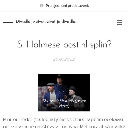
Pro sjednání představení:
Divadlo je život, život je divadlo...
S. Holmese postihl splín?
26.01.2022
Sherlock Holmes (první
zleva)
Minulou neděli (23. ledna) jsme všichni s napětím očekávali
příjezd vzácné návštěvy z Londýna. Měl dorazit sám velký