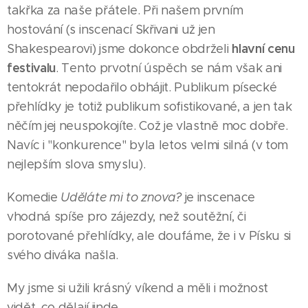
takřka za naše přátele. Při našem prvním
hostování (s inscenací Skřivani už jen
hlavní cenu
Shakespearovi) jsme dokonce obdrželi
festivalu
. Tento prvotní úspěch se nám však ani
tentokrát nepodařilo obhájit. Publikum písecké
přehlídky je totiž publikum sofistikované, a jen tak
něčím jej neuspokojíte. Což je vlastně moc dobře.
Navíc i "konkurence" byla letos velmi silná (v tom
nejlepším slova smyslu).
Komedie
Uděláte mi to znova?
je inscenace
vhodná spíše pro zájezdy, než soutěžní, či
porotované přehlídky, ale doufáme, že i v Písku si
svého diváka našla.
My jsme si užili krásný víkend a měli i možnost
vidět, co dělají jinde.