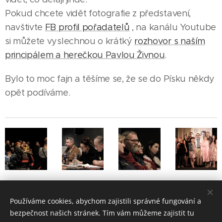
Pokud chcete vidět fotografie z představení,
navštivte
FB profil pořadatelů
, na kanálu Youtube
si můžete vyslechnou o krátký
rozhovor s naším
principálem a herečkou Pavlou Živnou
.
Bylo to moc fajn a těšíme se, že se do Písku někdy
opět podíváme.
Používáme cookies, abychom zajistili správné fungování a
Share
bezpečnost našich stránek. Tím vám můžeme zajistit tu