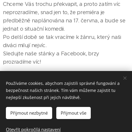
Chceme Vás trochu překvapit, a proto zatím víc
neprozradíme, snad jen to, že premiéra je
předběžně naplánována na 17. června, a bude se
jednat o situační komedii.
Po delší době se tak vracíme k žánru, který naši
diváci milují nejvíc.
Sledujte naše stánky a Facebook, brzy
prozradíme víc!
Používáme cookies, abychom zajistili správné fungování a
Share
bezpečnost našich stránek. Tím vám můžeme zajistit tu
nejlepší zkušenost při jejich návštěvě.
Přijmout nezbytné
Přijmout vše
© 2021 ZMATKAŘI
Otevřít pokročilá nastavení
Vytvořeno službou
Webnode
Cookies