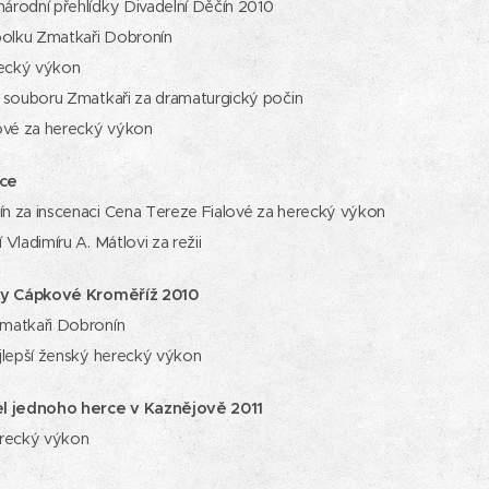
rodní přehlídky Divadelní Děčín 2010
polku Zmatkaři Dobronín
recký výkon
 souboru Zmatkaři za dramaturgický počin
ové za herecký výkon
ice
n za inscenaci Cena Tereze Fialové za herecký výkon
Vladimíru A. Mátlovi za režii
ily Cápkové Kroměříž 2010
matkaři Dobronín
jlepší ženský herecký výkon
el jednoho herce v Kaznějově 2011
erecký výkon