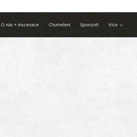
O nás + inscenace
Chumelení
Sponzoři
Více