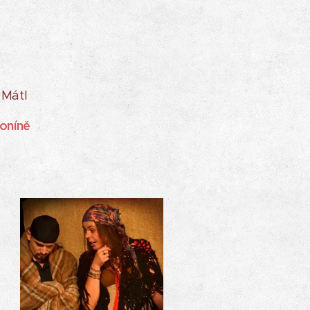
 Mátl
oníně