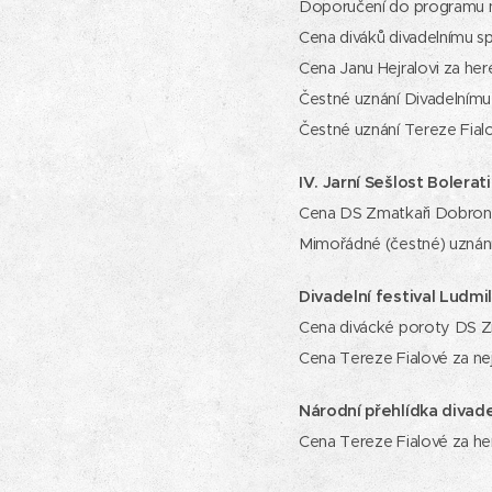
Doporučení do programu ná
Cena diváků divadelnímu s
Cena Janu Hejralovi za he
Čestné uznání Divadelnímu
Čestné uznání Tereze Fial
IV. Jarní Sešlost Bolerat
Cena DS Zmatkaři Dobroní
Mimořádné (čestné) uznání 
Divadelní festival Ludm
Cena divácké poroty DS Z
Cena Tereze Fialové za ne
Národní přehlídka divad
Cena Tereze Fialové za h