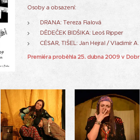
Osoby a obsazení:
DRANA: Tereza Fialová
DĚDEČEK BIDŠIKA: Leoš Ripper
CÉSAR, TIŠEL: Jan Hejral / Vladimír A.
Premiéra proběhla 25. dubna 2009 v Dobr